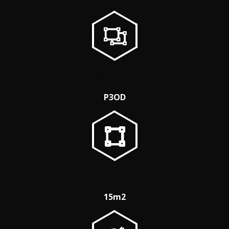
Loại màn hình
P3OD
Kích thước
15m2