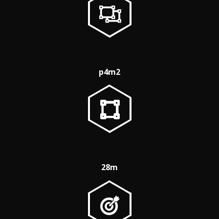
Loại màn hình
p4m2
Kích thước
28m