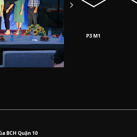
Loại màn hình
Kí
P3 M1
của BCH Quận 10