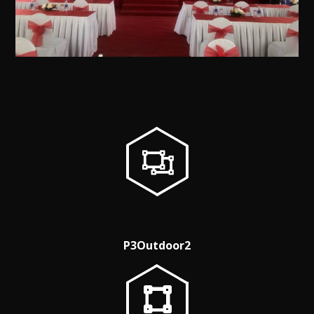
Sự kiện Lễ Kỷ Niệm 10 năm thành
lập công ty CP Nồi Hơi Sài Gòn
Loại màn hình
P3Outdoor2