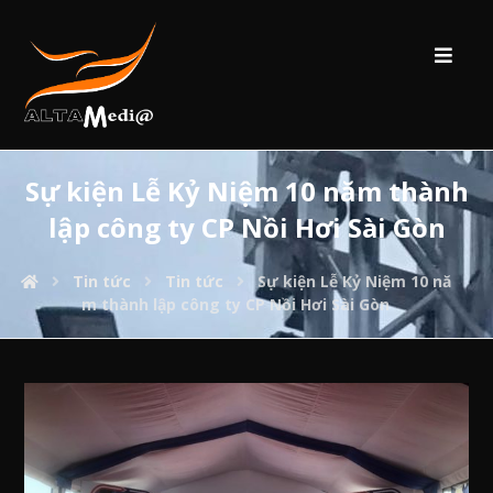
Sự kiện Lễ Kỷ Niệm 10 năm thành
lập công ty CP Nồi Hơi Sài Gòn
Tin tức
Tin tức
Sự kiện Lễ Kỷ Niệm 10 nă
m thành lập công ty CP Nồi Hơi Sài Gòn