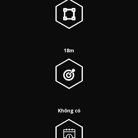
Kích thước
18m
Tỷ lệ điểm chết
Không có