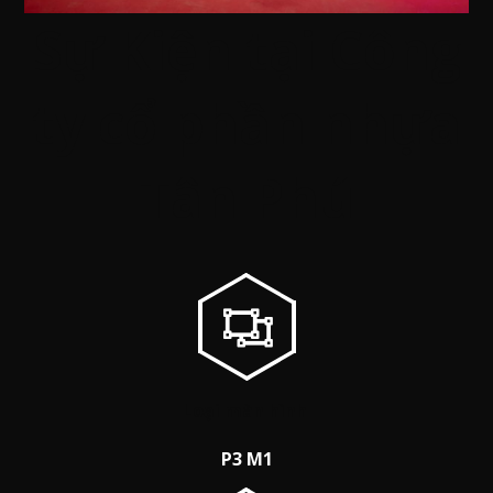
Sự Kiện tại Công
ty cổ phần nhựa
Tân Phú
Loại màn hình
P3 M1